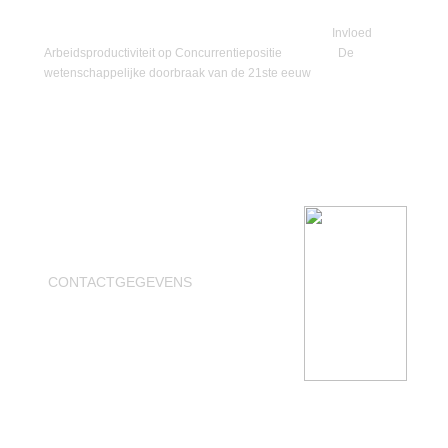
volgens de principes van Design for Lean Six Sigma en ISO 9001. U
kunt met haar kennismaken door haar essay over de
Invloed
Arbeidsproductiviteit op Concurrentiepositie
©2013 of
De
wetenschappelijke doorbraak van de 21ste eeuw
©2017 kostenloos te
downloaden.
CONTACTGEGEVENS
Download Business Card